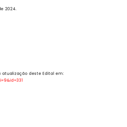
de 2024.
a atualização deste Edital em:
ai=9&id=331